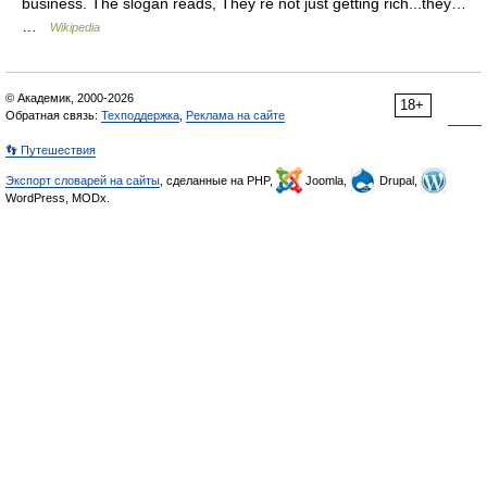
business. The slogan reads, They re not just getting rich...they…
…
Wikipedia
© Академик, 2000-2026
18+
Обратная связь:
Техподдержка
,
Реклама на сайте
👣 Путешествия
Экспорт словарей на сайты
, сделанные на PHP,
Joomla,
Drupal,
WordPress, MODx.